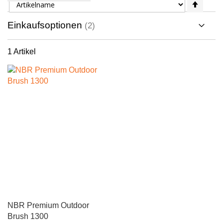
Abste
sortie
Einkaufsoptionen
1
Artikel
NBR Premium Outdoor
Brush 1300