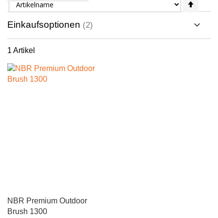
Abste
sortie
Einkaufsoptionen
1
Artikel
NBR Premium Outdoor
Brush 1300