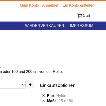
Mein Konto
Anmelden
Ein Konto erstellen
Cart
WIEDERVERKÄUFER
IMPRESSUM
.
n oder 100 und 200 cm von der Rolle.
Absteigend
Einkaufsoptionen
sortieren
Diesen
Flor
Nylon
Artikel
Diesen
Maß
115 x 180
entfernen
Artikel