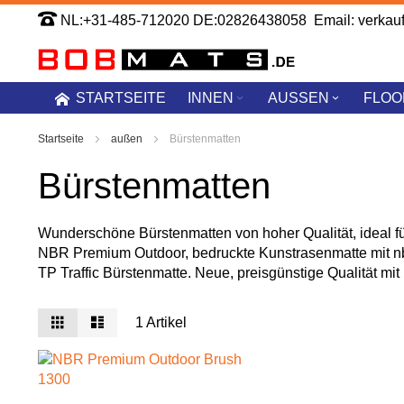
Zum
NL:+31-485-712020 DE:02826438058 Email: verkau
Inhalt
springen
STARTSEITE
INNEN
AUSSEN
FLOO
Startseite
außen
Bürstenmatten
Bürstenmatten
Wunderschöne Bürstenmatten von hoher Qualität, ideal 
NBR Premium Outdoor, bedruckte Kunstrasenmatte mit n
TP Traffic Bürstenmatte. Neue, preisgünstige Qualität m
Anzeigen
Liste
Liste
1
Artikel
als